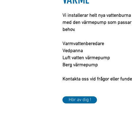
Vi
installerar helt nya vattenburn
med den
värmepump som passar bäs
behov.
Varmvattenberedare
Vedpanna
Luft vatten
värmepump
Berg värmepump
Kontakta oss vid frågor eller fund
Hör av dig !