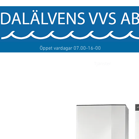
Öppet vardagar 07.00-16-00
em
Om
Kontakta oss
Offertförfrågan
Tjänster
ROT formu